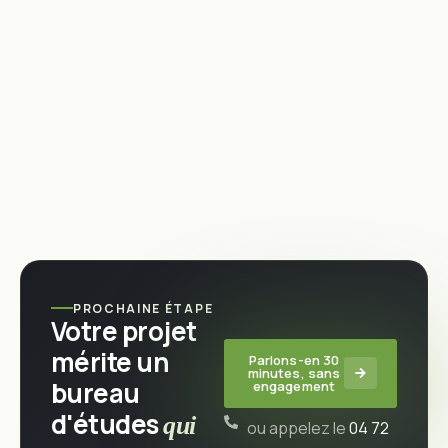
PROCHAINE ÉTAPE
Votre projet
mérite un
Parlons-en 30
minutes, sans
bureau
engagement
d'études
qui
ou appelez le
04 72