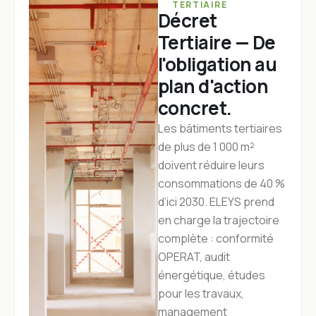
TERTIAIRE
Décret
Tertiaire — De
l'obligation au
plan d'action
concret.
Les bâtiments tertiaires
de plus de 1 000 m²
doivent réduire leurs
consommations de 40 %
d’ici 2030. ELEYS prend
en charge la trajectoire
complète : conformité
OPERAT, audit
énergétique, études
pour les travaux,
management