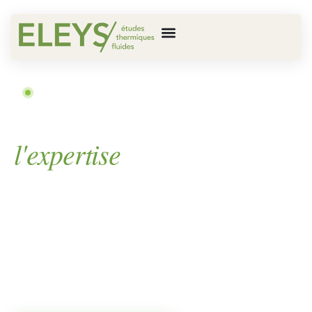
AUVERGNE-RHÔNE-ALPES & BOURGOGNE
La sérénité par
l'expertise
engagée.
Un bureau d’études thermique, fluides et
énergétique qui reste à vos côtés jusqu’à la
réception.
Vos projets de construction ou de rénovation
engagent votre responsabilité, vos budgets et vos
délais. Ce qu’il vous faut, c’est un partenaire technique
qui maîtrise les calculs et qui vous aide à prendre les
bonnes décisions.