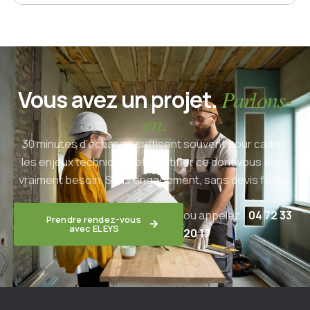
Vous avez un projet.
Parlons-
en.
30 minutes d’échange suffisent souvent pour cadrer
les enjeux techniques et identifier ce dont vous avez
vraiment besoin. Sans engagement, sans devis forcé.
ou appelez :
04 72 33
Prendre rendez-vous
avec ELEYS
20 17