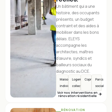
Un bâtiment qui a une
histoire, des occupants
présents, un budget
contraint et des aides à
mobiliser dans les bons
délais. ELEYS
accompagne les
architectes, maîtres
d’œuvre, syndics et
bailleurs sociaux du
diagnostic au DCE.
Maison
Logements
Copropriétés
Parc
individuelle
collectifs
social
Voir nos interventions en
rénovation résidentielle
RÉNOVATION