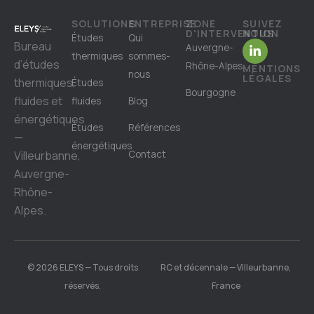
SOLUTIONS
ENTREPRISE
ZONE
SUIVEZ
D'INTERVENTION
NOUS
Études
Qui
Bureau
Auvergne-
thermiques
sommes-
d’études
Rhône-Alpes
MENTIONS
nous
LÉGALES
thermiques,
Études
Bourgogne
fluides et
fluides
Blog
énergétiques
Études
Références
—
énergétiques
Villeurbanne,
Contact
Auvergne-
Rhône-
Alpes.
© 2026 ELEYS — Tous droits
RC et décennale — Villeurbanne,
réservés.
France