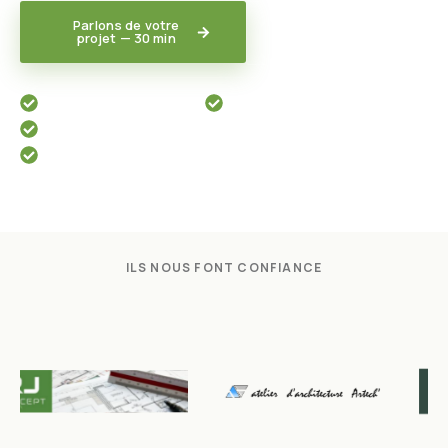
Parlons de votre
Découvrir nos
projet — 30 min
expertises
Triple expertise intégrée
RC décennale
1 interlocuteur unique
Auvergne-Rhône-Alpes & Bourgogne
ILS NOUS FONT CONFIANCE