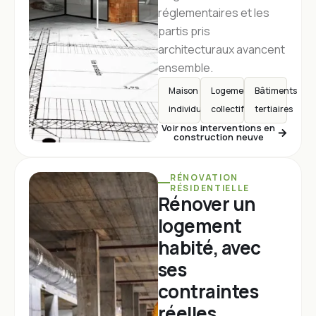
réglementaires et les
partis pris
architecturaux avancent
ensemble.
Maison
Logements
Bâtiments
individuelle
collectifs
tertiaires
Voir nos interventions en
construction neuve
RÉNOVATION
RÉSIDENTIELLE
Rénover un
logement
habité, avec
ses
contraintes
réelles.